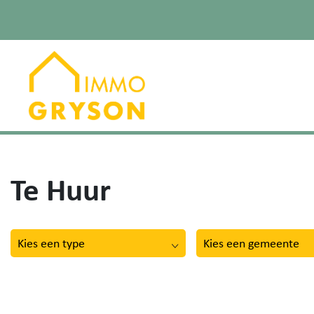
Te Huur
Kies een type
Kies een gemeente