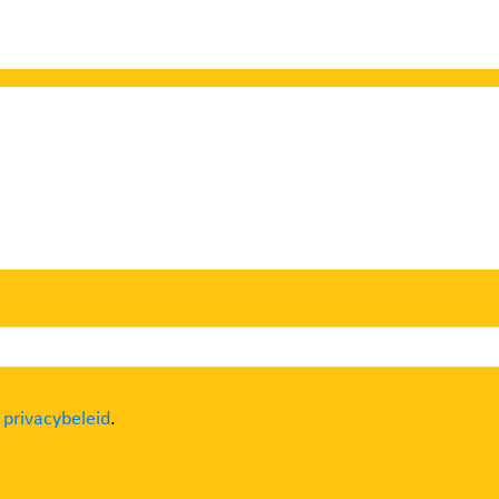
t
privacybeleid
.