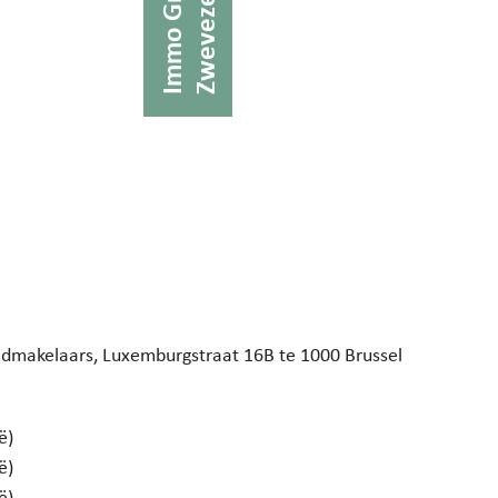
Immo Gryson
Zwevezele
edmakelaars,
Luxemburgstraat 16B te 1000 Brussel
ë)
ë)
ë)