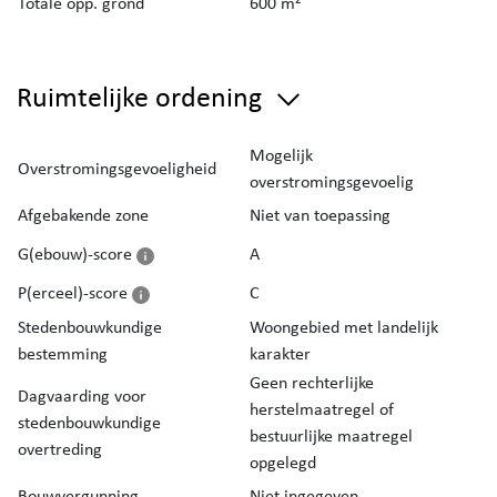
Totale opp. grond
600 m²
Ruimtelijke ordening
Mogelijk
Overstromingsgevoeligheid
overstromingsgevoelig
Afgebakende zone
Niet van toepassing
G(ebouw)-score
A
P(erceel)-score
C
Stedenbouwkundige
Woongebied met landelijk
bestemming
karakter
Geen rechterlijke
Dagvaarding voor
herstelmaatregel of
stedenbouwkundige
bestuurlijke maatregel
overtreding
opgelegd
Bouwvergunning
Niet ingegeven