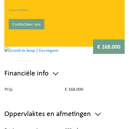
Aarzel niet om contact op te nemen met het
Lees meer
kantoor voor verdere inlichtingen.
Contacteer ons
€ 168.000
Financiële info
Prijs
€ 168.000
Oppervlaktes en afmetingen