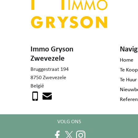
Immo Gryson
Navig
Zwevezele
Home
Bruggestraat 194
Te Koop
8750 Zwevezele
Te Huur
België
Nieuwb
Referen
VOLG ONS