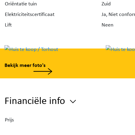
Oriëntatie tuin
Zuid
Troeven:
Elektriciteitscertificaat
Ja, Niet confo
Lift
Neen
Bekijk meer foto's
Financiële info
Prijs