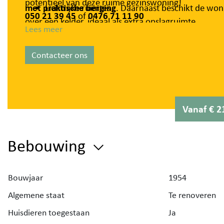
potentieel van deze ruime gezinswoning!
met praktische berging
Lichtrijke ruimtes
. Daarnaast beschikt de won
050 21 39 45
of
0476 71 11 90
over een kelder, ideaal als extra opslagruimte.
Lees meer
Op de eerste verdieping bevinden zich
drie volwaar
slaapkamers
en een badkamer uitgerust met een la
Contacteer ons
en een stortbad.
Via een vaste trap bereikt u de ruime
zolderverdiep
Deze biedt heel wat potentieel en kan, mits de nodi
afwerking, worden ingericht als een
extra slaapkam
Vanaf € 2
speelkamer of hobbyruimte.
Dankzij de centrale ligging bevinden winkels, schole
Bebouwing
openbaar vervoer en andere voorzieningen zich op
wandelafstand. Deze woning biedt een uitstekende
combinatie van ruimte, comfort en
Bouwjaar
1954
uitbreidingsmogelijkheden, waardoor ze de ideale t
Algemene staat
Te renoveren
vormt voor gezinnen of wie op zoek is naar een wo
met toekomstpotentieel.
Huisdieren toegestaan
Ja