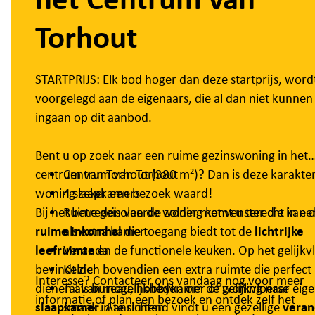
Torhout
STARTPRIJS: Elk bod hoger dan deze startprijs, word
voorgelegd aan de eigenaars, die al dan niet kunnen
ingaan op dit aanbod.
Bent u op zoek naar een ruime gezinswoning in het
centrum van Torhout (380 m²)? Dan is deze karakter
Centrum van Torhout
woning zeker een bezoek waard!
4 slaapkamers
Bij het betreden van de woning komt u terecht in ee
Ruime geïsoleerde zolder met venster die kan 
ruime inkomhal
als extra kamer
die toegang biedt tot de
lichtrijke
leefruimte
Veranda
en de functionele keuken. Op het gelijkv
bevindt zich bovendien een extra ruimte die perfect
Kelder
Interesse? Contacteer ons vandaag nog voor meer
dienen als bureau, hobbykamer of gelijkvloerse
Tal van mogelijkheden om de woning naar eig
informatie of plan een bezoek en ontdek zelf het
slaapkamer
smaak in te richten
. Aansluitend vindt u een gezellige
veran