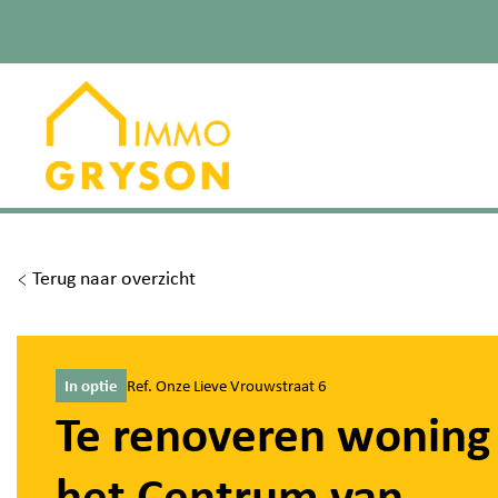
Terug naar overzicht
In optie
Ref. Onze Lieve Vrouwstraat 6
Te renoveren woning 
het Centrum van