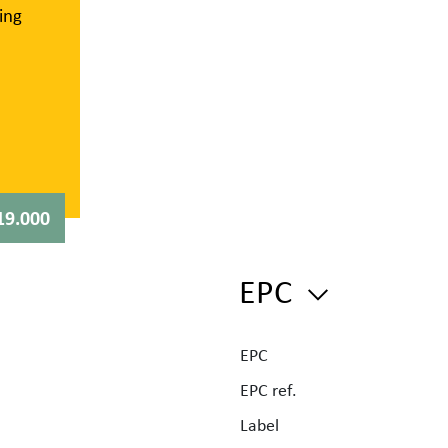
ing
dige
vabo
ing
.
ge
er
,
19.000
n,
EPC
EPC
huis
EPC ref.
ning
Label