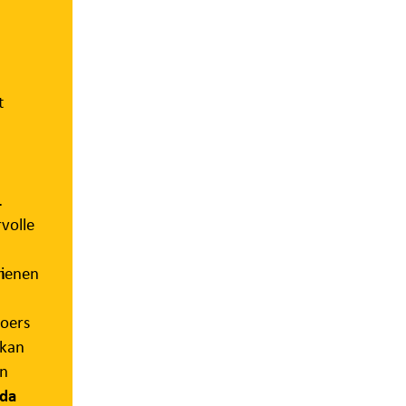
t
volle
n
dienen
loers
 kan
en
da