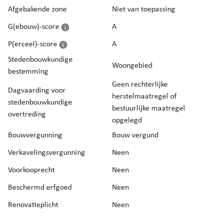
Afgebakende zone
Niet van toepassing
G(ebouw)-score
A
P(erceel)-score
A
Stedenbouwkundige
Woongebied
bestemming
Geen rechterlijke
Dagvaarding voor
herstelmaatregel of
stedenbouwkundige
bestuurlijke maatregel
overtreding
opgelegd
Bouwvergunning
Bouw vergund
Verkavelingsvergunning
Neen
Voorkooprecht
Neen
Beschermd erfgoed
Neen
Renovatieplicht
Neen