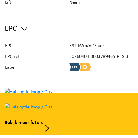
lavabomeubel, inloopdouche en een toilet.
Lift
Neen
Tot slot beschikt deze eigendom over een zonnig,
EPC
aangelegd binnentuintje/terras.
Mits de nodige opfrissingswerken, tover je deze
2
EPC
392 kWh/m
/jaar
woning om tot een pareltje.
EPC ref.
20260403-0003789465-RES-3
Label
Bekijk meer foto's