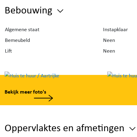
ook kan dienstdoen als vierde slaapkamer.
Bebouwing
De woning beschikt daarnaast over een kelder, een 
Algemene staat
garage en een ruime werkplaats, ideaal voor wie ext
Instapklaar
opslag- of hobbyruimte wenst.
Bemeubeld
Neen
Lift
Neen
Vrij: 1 oktober 2026
EPC: 144 kWh/m²
Geen algemene kosten
Bekijk meer foto's
Oppervlaktes en afmetingen