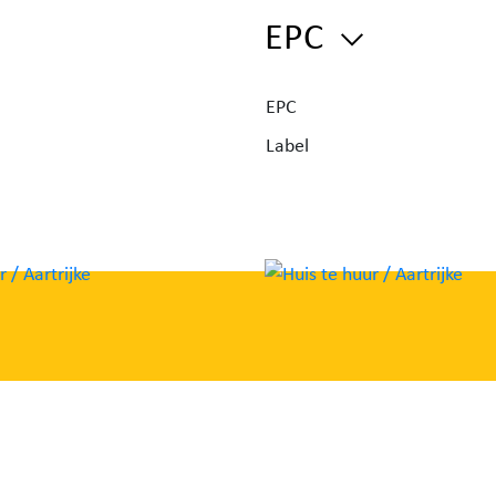
EPC
aparte
ra
EPC
Label