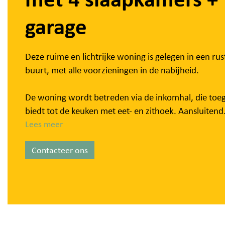
garage
Deze ruime en lichtrijke woning is gelegen in een rus
buurt, met alle voorzieningen in de nabijheid.
De woning wordt betreden via de inkomhal, die toe
biedt tot de keuken met eet- en zithoek. Aansluitend
bevindt zich een praktische berging/wasplaats en e
Lees meer
apart toilet. Op het gelijkvloers is er tevens een
Contacteer ons
woonkamer met zicht op het terras en de tuin.
Op de eerste verdieping bevinden zich een ingericht
badkamer (met toilet, bad/douche en lavabomeubel
drie volwaardige slaapkamers.
Het tweede verdiep omvat een polyvalente ruimte, 