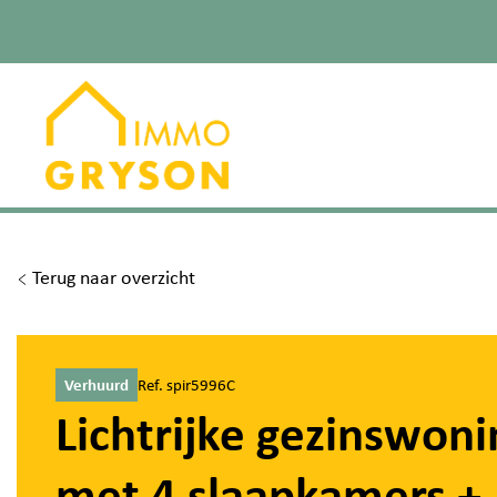
Terug naar overzicht
Verhuurd
Ref. spir5996C
Lichtrijke gezinswoni
met 4 slaapkamers +