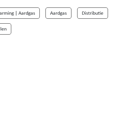
arming | Aardgas
Aardgas
Distributie
len