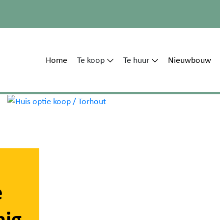
Home
Te koop
Te huur
Nieuwbouw
e
nig