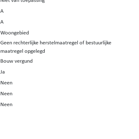
Niet van toepassing
A
oning
ing op
A
Woongebied
Geen rechterlijke herstelmaatregel of bestuurlijke
maatregel opgelegd
Bouw vergund
Ja
Neen
Neen
Neen