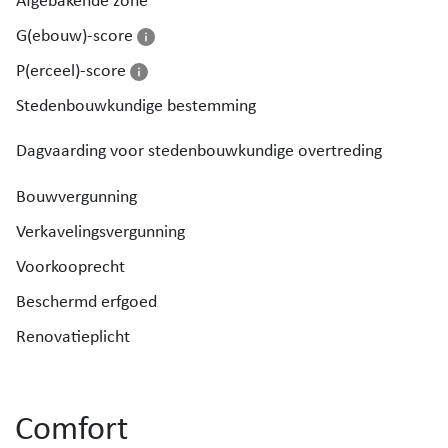
Afgebakende zone
G(ebouw)-score
Kortom, deze instapklare en energiezuinige gezinsw
combineert ruimte, comfort en een uitstekende ligg
P(erceel)-score
een zonnig perceel!
Stedenbouwkundige bestemming
Dagvaarding voor stedenbouwkundige overtreding
Bouwvergunning
Verkavelingsvergunning
Voorkooprecht
Beschermd erfgoed
Renovatieplicht
Comfort