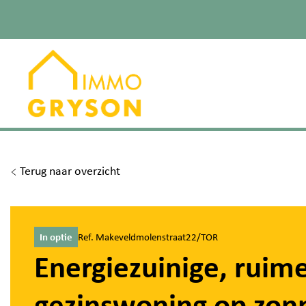
Terug naar overzicht
In optie
Ref. Makeveldmolenstraat22/TOR
Energiezuinige, ruim
gezinswoning op zon