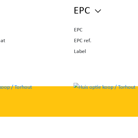
EPC
 de
te,
EPC
aat
EPC ref.
Label
van
mpkap,
erden
17),
rs
an de
ng.