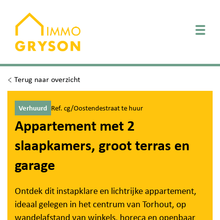
Togg
Terug naar overzicht
Verhuurd
Ref. cg/Oostendestraat te huur
Appartement met 2
slaapkamers, groot terras en
garage
Ontdek dit instapklare en lichtrijke appartement,
ideaal gelegen in het centrum van Torhout, op
wandelafstand van winkels, horeca en openbaar