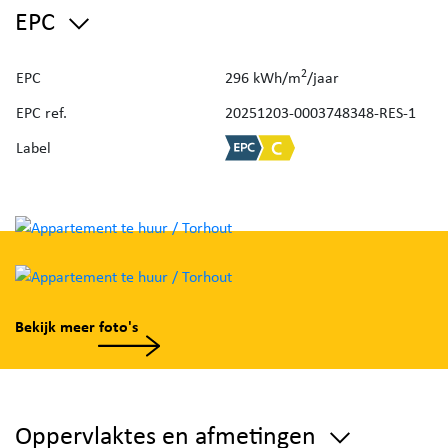
lavabo en voorziet ruimte voor een wasmachine
EPC
en droogkast.
Er is een apart gastentoilet aanwezig.
2
EPC
296 kWh/m
/jaar
De ruime garage biedt ook nog
EPC ref.
20251203-0003748348-RES-1
opbergmogelijkheden.
Label
Lift aanwezig.
Vrij vanaf 1 oktober.
Interesse? Stuur een mailtje naar
Bekijk meer foto's
info@zakenkantoorgryson.be
Oppervlaktes en afmetingen