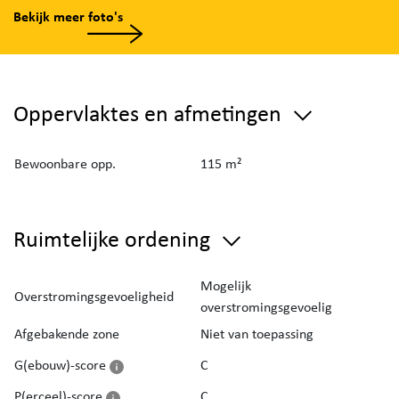
Bekijk meer foto's
Oppervlaktes en afmetingen
Bewoonbare opp.
115 m²
Ruimtelijke ordening
Mogelijk
Overstromingsgevoeligheid
overstromingsgevoelig
Afgebakende zone
Niet van toepassing
G(ebouw)-score
C
P(erceel)-score
C