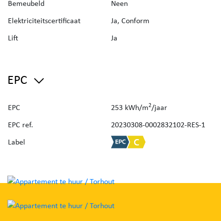
een ligbad + mogelijkheid tot aansluiting van een
Bemeubeld
Neen
wasmachine.
Elektriciteitscertificaat
Ja, Conform
Tevens beschikt deze topper over een praktische
Lift
Ja
berging.
Ook is er een aparte garage aanwezig (incl in de
EPC
huurprijs).
2
EPC
253 kWh/m
/jaar
Prijs: 875 euro per maand (incl garage)
Vrij: onmiddellijk
EPC ref.
20230308-0002832102-RES-1
Geen syndic kosten
Label