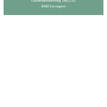
Oostendesteenweg 266/1.01
8480 Eernegem