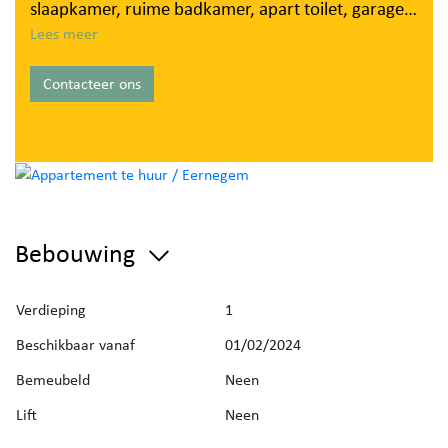
slaapkamer, ruime badkamer, apart toilet, garage
en berging.
Lees meer
Dit appartement is enkel gemeubeld beschikbaar.
Contacteer ons
Vrij: 1 september 2026 of te bespreken
EPC: 415kWh/m²
maandelijkse bijdrage: 50 euro
Bebouwing
Verdieping
1
Beschikbaar vanaf
01/02/2024
Bemeubeld
Neen
Lift
Neen