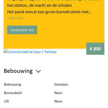
het station, de markt en de scholen
Het pand omvat een grote bureelruimte met
etalage, een kleine bureelruimte, een keuken, een
Lees meer
gastentoilet en een toilet in de privéruimte. Dit
Contacteer ons
handelspand is ook voorzien van een
stockageruimte.
Reeds voorzien van ingemaakte kasten,
€ 800
verwarmingsinstallatie (hoogrendementsketel -
aardgas), volledig opgefrist.
Ideaal voor kantoorruimte, beroepspraktijk,
Bebouwing
winkel.
Vrij: 1/07/2026
Bebouwing
Gesloten
Algemene kosten: 0,00 euro
Bemeubeld
Neen
EPC: 327 kWh/m²
Lift
Neen