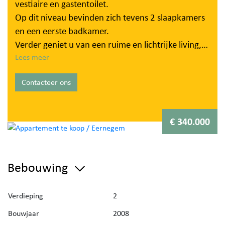
vestiaire en gastentoilet.
Op dit niveau bevinden zich tevens 2 slaapkamers
en een eerste badkamer.
Verder geniet u van een ruime en lichtrijke living,
met rechtstreeks toegang tot het terras.
Lees meer
De volledig ingerichte keuken sluit mooi aan op de
Contacteer ons
leefruimte.
Daarnaast bevindt zich een praktische berging met
o.a. plaats voor wasmachine/droogkast,...
€ 340.000
Via de trap in de living bereikt u de
bovenverdieping, waar zich nog 2 extra
Bebouwing
slaapkamers bevinden, samen met een tweede
badkamer en berging.
Verdieping
2
Extra troef: de carport is inbegrepen in de prijs.
Bouwjaar
2008