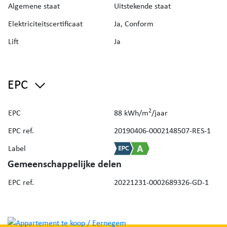
Algemene staat
Uitstekende staat
Interesse? Contacteer ons vandaag nog voor een
bezoek!
Elektriciteitscertificaat
Ja, Conform
Lift
Ja
EPC
2
EPC
88 kWh/m
/jaar
EPC ref.
20190406-0002148507-RES-1
Label
Gemeenschappelijke delen
EPC ref.
20221231-0002689326-GD-1