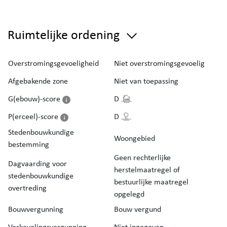
Ruimtelijke ordening
Overstromingsgevoeligheid
Niet overstromingsgevoelig
Afgebakende zone
Niet van toepassing
G(ebouw)-score
D
P(erceel)-score
D
Stedenbouwkundige
Woongebied
bestemming
Geen rechterlijke
Dagvaarding voor
herstelmaatregel of
stedenbouwkundige
bestuurlijke maatregel
overtreding
opgelegd
Bouwvergunning
Bouw vergund
Verkavelingsvergunning
Niet ingegeven