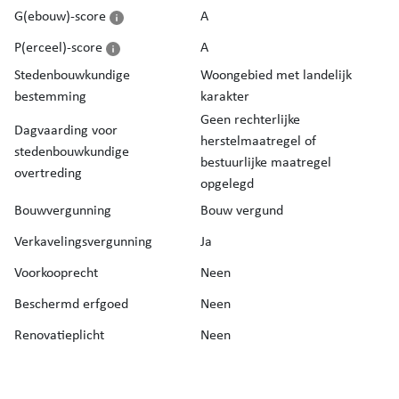
G(ebouw)-score
A
P(erceel)-score
A
Stedenbouwkundige
Woongebied met landelijk
bestemming
karakter
Geen rechterlijke
Dagvaarding voor
herstelmaatregel of
stedenbouwkundige
bestuurlijke maatregel
overtreding
opgelegd
Bouwvergunning
Bouw vergund
Verkavelingsvergunning
Ja
Voorkooprecht
Neen
Beschermd erfgoed
Neen
Renovatieplicht
Neen