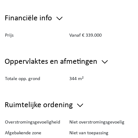
Bouwtechnisch: Energiezuinig: EPC= 118 kWh/m² -
PVC ramen met hoogrendementsbeglazing, cv op
Financiële info
aardgas, spouwisolatie, dakisolatie, vloerisolatie,
ventilatie, conforme elektriciteit, ...
Prijs
Vanaf € 339.000
Kortom een unieke eigendom! Zeker een bezoek
waard!
Oppervlaktes en afmetingen
Totale opp. grond
344 m²
Ruimtelijke ordening
Overstromingsgevoeligheid
Niet overstromingsgevoelig
Afgebakende zone
Niet van toepassing