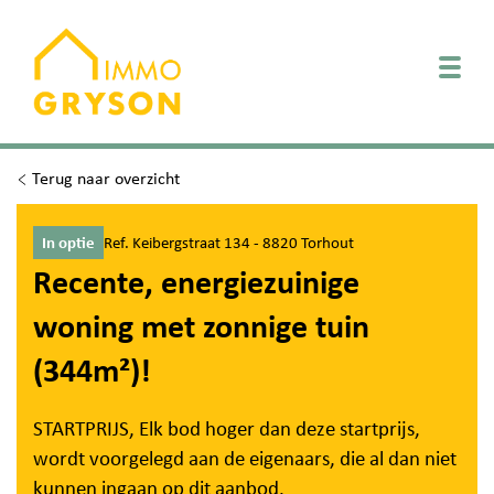
Togg
Terug naar overzicht
In optie
Ref. Keibergstraat 134 - 8820 Torhout
Recente, energiezuinige
woning met zonnige tuin
(344m²)!
STARTPRIJS, Elk bod hoger dan deze startprijs,
wordt voorgelegd aan de eigenaars, die al dan niet
kunnen ingaan op dit aanbod.