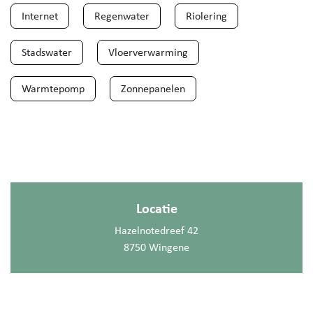
Internet
Regenwater
Riolering
Stadswater
Vloerverwarming
Warmtepomp
Zonnepanelen
Locatie
Hazelnotedreef 42
8750 Wingene