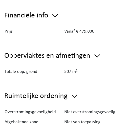
Bouwtechnisch
Financiële info
EPC: A+ (–24 kWh/m²)
Aluminium ramen met hoogrendementsbeglazing
Prijs
Vanaf € 479.000
Lucht-water warmtepomp
Muur-, dak- en vloerisolatie
Ventilatiesysteem
Oppervlaktes en afmetingen
Zonnepanelen (6.150 Wp)
Conforme elektriciteit
Hoogwaardige materialen en afwerking
Totale opp. grond
507 m²
Deze woning is ideaal voor wie houdt van rust,
natuur en een lichtrijke, energetische
Ruimtelijke ordening
gezinswoning.
Zeker een bezoek waard!
Overstromingsgevoeligheid
Niet overstromingsgevoelig
Afgebakende zone
Niet van toepassing