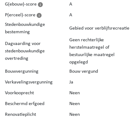
G(ebouw)-score
A
P(erceel)-score
A
Stedenbouwkundige
Gebied voor verblijfsrecreatie
bestemming
Geen rechterlijke
Dagvaarding voor
herstelmaatregel of
stedenbouwkundige
bestuurlijke maatregel
overtreding
opgelegd
Bouwvergunning
Bouw vergund
Verkavelingsvergunning
Ja
Voorkooprecht
Neen
Beschermd erfgoed
Neen
Renovatieplicht
Neen