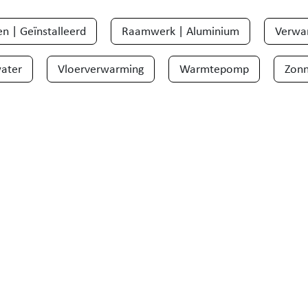
n | Geïnstalleerd
Raamwerk | Aluminium
Verwa
ater
Vloerverwarming
Warmtepomp
Zon