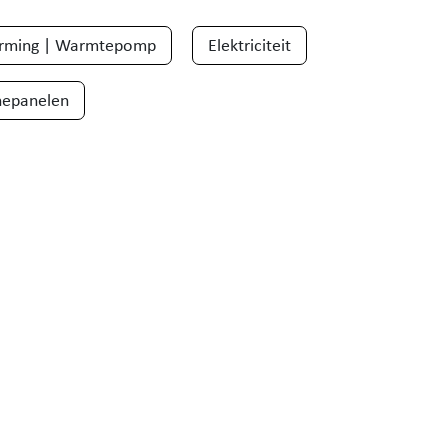
rming | Warmtepomp
Elektriciteit
nepanelen