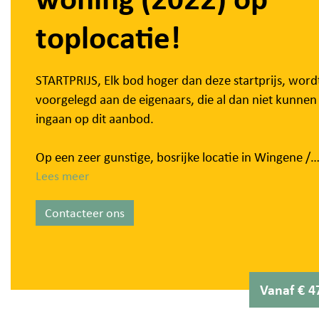
toplocatie!
STARTPRIJS, Elk bod hoger dan deze startprijs, word
voorgelegd aan de eigenaars, die al dan niet kunnen
ingaan op dit aanbod.
Op een zeer gunstige, bosrijke locatie in Wingene /
Hertsberge bevindt zich deze recente, energiezuinig
Lees meer
nieuwbouwwoning met high-end afwerking. De wo
Contacteer ons
werd opgetrokken in 2020–2022 en staat op een zo
perceel van ca. 507 m² (exclusief extra groenzone).
Dankzij de hoogwaardige materialen en de doordac
architectuur is dit een uitzonderlijk aanbod.
Vanaf € 4
We betreden de woning via de inkomhal, die toegan