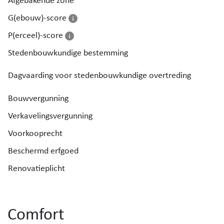
Afgebakende zone
een lichtrijke, energetische gezinswoning.
G(ebouw)-score
Zeker een bezoek waard!
P(erceel)-score
Stedenbouwkundige bestemming
Dagvaarding voor stedenbouwkundige overtreding
Bouwvergunning
Verkavelingsvergunning
Voorkooprecht
Beschermd erfgoed
Renovatieplicht
Comfort