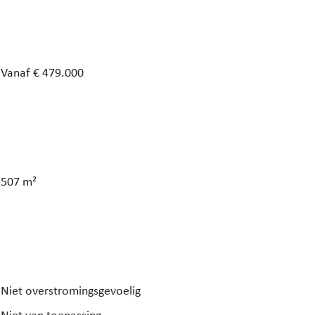
ere
. De
Vanaf € 479.000
l is.
507 m²
Niet overstromingsgevoelig
ur en