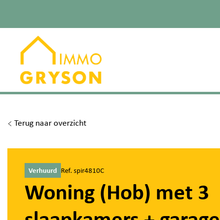
Terug naar overzicht
Verhuurd
Ref. spir4810C
Woning (Hob) met 3
slaapkamers + garage