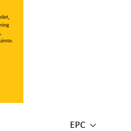
ilet,
ning
,
uimte.
EPC