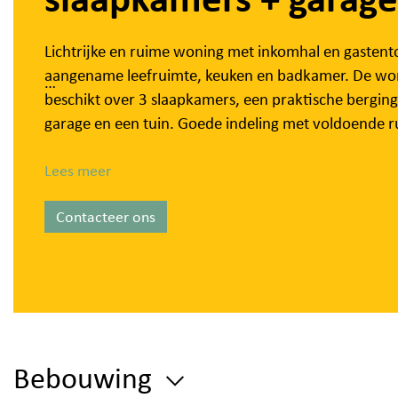
Lichtrijke en ruime woning met inkomhal en gastento
aangename leefruimte, keuken en badkamer. De wo
beschikt over 3 slaapkamers, een praktische berging
garage en een tuin. Goede indeling met voldoende r
Vrij: 1 augustus 2026
Lees meer
EPC: 386 kWh/m²
Contacteer ons
Algemene kosten: 0,00 euro
Bebouwing