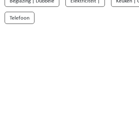
Beglazing | Dubbele
Elektriciteit |
Keuken | 
Telefoon