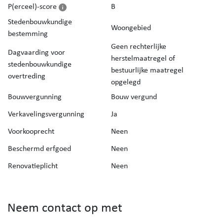
P(erceel)-score
B
Stedenbouwkundige
Woongebied
bestemming
Geen rechterlijke
Dagvaarding voor
herstelmaatregel of
stedenbouwkundige
bestuurlijke maatregel
overtreding
opgelegd
Bouwvergunning
Bouw vergund
Verkavelingsvergunning
Ja
Voorkooprecht
Neen
Beschermd erfgoed
Neen
Renovatieplicht
Neen
Neem contact op met