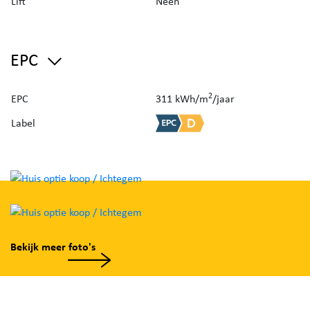
Lift
Neen
verdiep. Op de eerste verdieping bevinden er zich
drie ruime slaapkamers + een ingerichte badkamer
(lavabomeubel, ligbad + toilet). Het eerste verdiep
EPC
biedt tevens een extra berging alsook toegang tot
een bergzolder, via een valtrap.
2
EPC
311 kWh/m
/jaar
Label
Een grote troef van deze woning betreft de
zonnige tuin met terras, waar het aangenaam
vertoeven is. Tot slot is er eveneens een ruime
garage aanwezig!
Kortom een unieke eigendom in een rustige straat!
Zeker een bezoekje waard!
Bekijk meer foto's