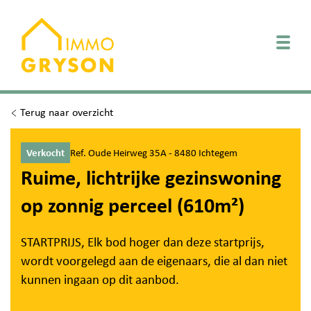
Togg
Terug naar overzicht
Verkocht
Ref. Oude Heirweg 35A - 8480 Ichtegem
Ruime, lichtrijke gezinswoning
op zonnig perceel (610m²)
STARTPRIJS, Elk bod hoger dan deze startprijs,
wordt voorgelegd aan de eigenaars, die al dan niet
kunnen ingaan op dit aanbod.