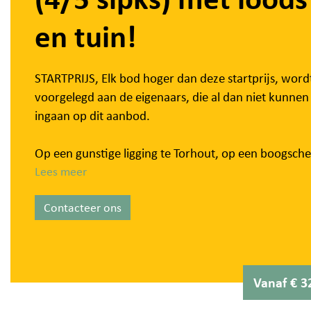
en tuin!
STARTPRIJS, Elk bod hoger dan deze startprijs, word
voorgelegd aan de eigenaars, die al dan niet kunnen
ingaan op dit aanbod.
Op een gunstige ligging te Torhout, op een boogsch
van het centrum en diverse invalswegen, treffen we
Lees meer
instapklare gezinswoning met loods en tuin aan. De
Contacteer ons
eigendom is ingeplant op een mooi perceel van ca. 
m². Deze topper werd volledig gestript in 2014-201
afgewerkt met kwalitatieve materialen.
Vanaf € 3
We treden de woning binnen via de inkomhal. Deze
laatste biedt rechtstreeks toegang tot de lichtrijke