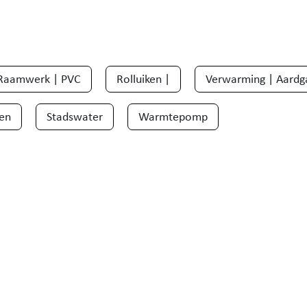
Raamwerk | PVC
Rolluiken |
Verwarming | Aardg
ken
Stadswater
Warmtepomp