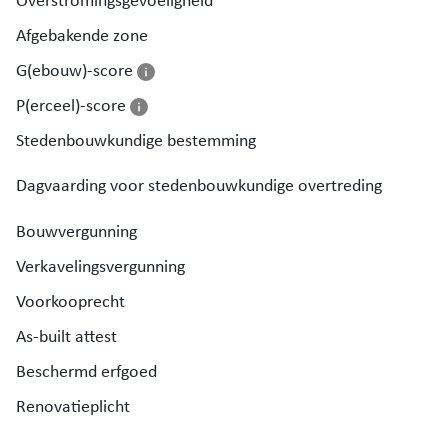
Overstromingsgevoeligheid
ontwerp metingsplan toegevoegd bij de foto's)
Afgebakende zone
G(ebouw)-score
P(erceel)-score
Stedenbouwkundige bestemming
Dagvaarding voor stedenbouwkundige overtreding
Bouwvergunning
Verkavelingsvergunning
Voorkooprecht
As-built attest
Beschermd erfgoed
Renovatieplicht