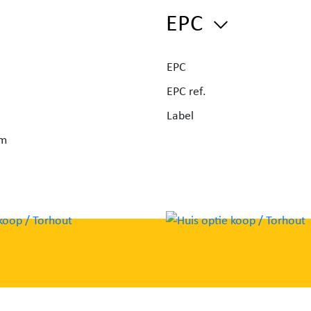
een
EPC
ich
kamer
EPC
EPC ref.
Label
rm
lgens
ook
oilet.
rdiep.
amer
d