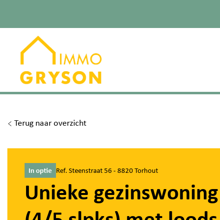
Terug naar overzicht
In optie
Ref. Steenstraat 56 - 8820 Torhout
Unieke gezinswoning
(4/5 slpks) met loods