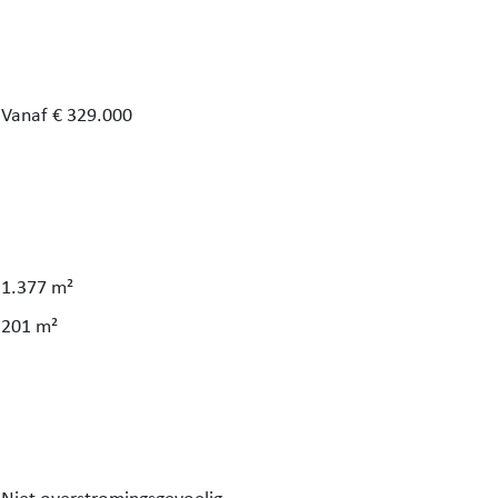
0m².
Vanaf € 329.000
recent
chikt
plaat,
n,…) /
1.377 m²
iken /
201 m²
eden!
e