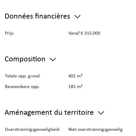
tuinhuis + een grote carport.
Données financières
Bouwtechnisch: Houten ramen met HR-beglazing
type B, CV op aardgas, dakisolatie, muurisolatie,
Prijs
Vanaf € 315.000
zonnepanelen, conforme elektriciteit,
regenwatervoorziening 2x 5000 liter,…
Composition
Kortom een instapklare gezinswoning op een ruim
en zonnig perceel!
Zeker een bezoekje waard!
Totale opp. grond
402 m²
Bewoonbare opp.
185 m²
Aménagement du territoire
Overstromingsgevoeligheid
Niet overstromingsgevoelig