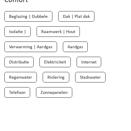
Beglazing | Dubbele
Dak | Plat dak
Isolatie |
Raamwerk | Hout
Verwarming | Aardgas
Aardgas
Distributie
Elektriciteit
Internet
Regenwater
Riolering
Stadswater
Telefoon
Zonnepanelen