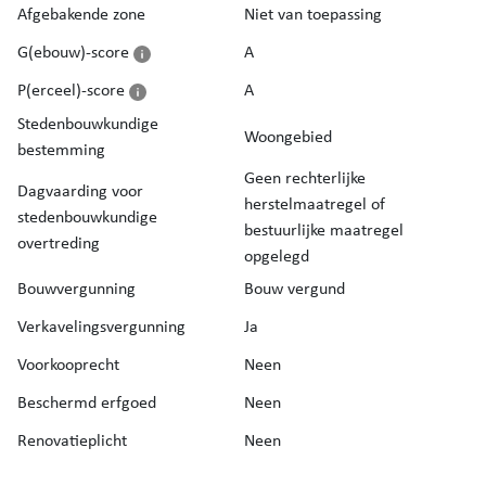
Afgebakende zone
Niet van toepassing
G(ebouw)-score
A
P(erceel)-score
A
Stedenbouwkundige
Woongebied
bestemming
Geen rechterlijke
Dagvaarding voor
herstelmaatregel of
stedenbouwkundige
bestuurlijke maatregel
overtreding
opgelegd
Bouwvergunning
Bouw vergund
Verkavelingsvergunning
Ja
Voorkooprecht
Neen
Beschermd erfgoed
Neen
Renovatieplicht
Neen