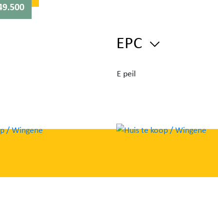
49.500
een
EPC
actuur
E peil
en).
rijs.