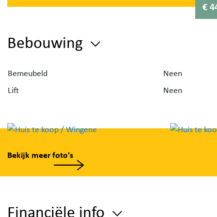
€ 4
Elke woning biedt een ruime leefruimte met volledig
ingerichte open keuken, een praktische berging en 
grote tuin waar u in alle rust kunt ontspannen.
Bebouwing
Bovendien voldoen deze woningen aan de nieuwste
energienormen, wat zorgt voor een lagere energief
Bemeubeld
en een duurzame investering in de toekomst.
Neen
Lift
Neen
Prijzen vanaf 449 500 eur (excl. BTW) (mogelijkheid
aankoop aan 6% btw indien voldaan aan voorwaard
Oppervlakte loten vanaf 406m2 tot 461m2.
Parkeerplaatsen bij de woning zijn inbegrepen in de p
Bekijk meer foto's
Lot 1,2 en 3 nog te koop. Lot 4 reeds verkocht.
Financiële info