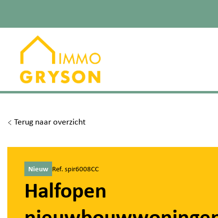
Terug naar overzicht
Nieuw
Ref. spir6008CC
Halfopen
nieuwbouwwoninge