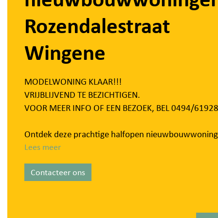
Rozendalestraat
Wingene
MODELWONING KLAAR!!!
VRIJBLIJVEND TE BEZICHTIGEN.
VOOR MEER INFO OF EEN BEZOEK, BEL 0494/61928
Ontdek deze prachtige halfopen nieuwbouwwoning
een rustige locatie te Wingene, nabij het Sportpark,
Lees meer
zwembad, scholen, winkels,...
Contacteer ons
Deze moderne woningen beschikken over 3 tot 4 ru
slaapkamers, ideaal voor gezinnen of wie graag extr
ruimte heeft voor een bureau of hobbykamer.