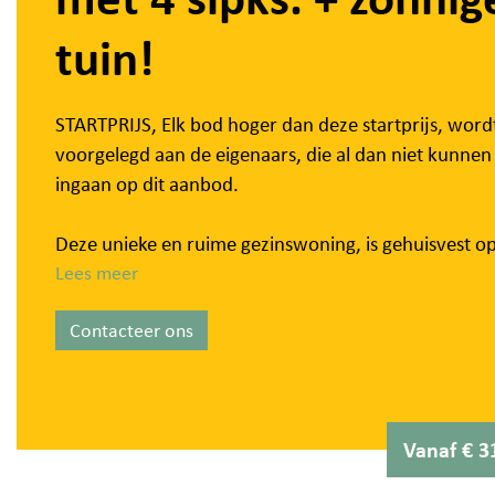
tuin!
STARTPRIJS, Elk bod hoger dan deze startprijs, word
voorgelegd aan de eigenaars, die al dan niet kunnen
ingaan op dit aanbod.
Deze unieke en ruime gezinswoning, is gehuisvest o
vlot bereikbare ligging, op een boogscheut van het
Lees meer
centrum van Brugge en diverse invalswegen. Deze 
Contacteer ons
werd reeds grotendeels gemoderniseerd + uitgebou
2021, waarbij gebruik werd gemaakt van kwalitatie
materialen.
Vanaf € 3
We treden de woning binnen via de inkomhal met
gastentoilet. Deze hal biedt directe toegang tot de