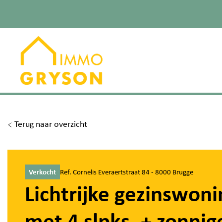
Terug naar overzicht
Verkocht
Ref. Cornelis Everaertstraat 84 - 8000 Brugge
Lichtrijke gezinswoni
met 4 slpks. + zonnig