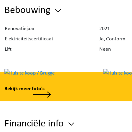
lichtrijke woonkamer, bestaande uit een zithoek +
Bebouwing
eethoek. Aansluitend bevindt zich de ingerichte keu
uitgerust met een kookplaat, dampkap, oven, vaatw
Renovatiejaar
ingemaakte kasten. Tot slot beschikt het gelijkvloers
2021
een praktische berging/wasplaats.
Elektriciteitscertificaat
Ja, Conform
Lift
Neen
Via de traphal, bereiken we het eerste verdiep. Op d
eerste verdieping bevinden er zich twee volwaardig
slaapkamers én een ingerichte badkamer (lavabome
ligbad).
Bekijk meer foto's
Vervolgens bereiken we via dezelfde trappenhal de
tweede verdieping, waar zich nog twee volwaardige
slaapkamers bevinden alsook een bergruimte.
Financiële info
Een grote troef van deze eigendom betreft de zonni
tuin met een apart bijgebouw/tuinberging.