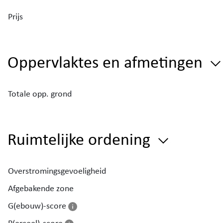
Prijs
Kortom een schitterende gezinswoning op een toplo
Zeker een bezoekje waard!
Oppervlaktes en afmetingen
Totale opp. grond
Ruimtelijke ordening
Overstromingsgevoeligheid
Afgebakende zone
G(ebouw)-score