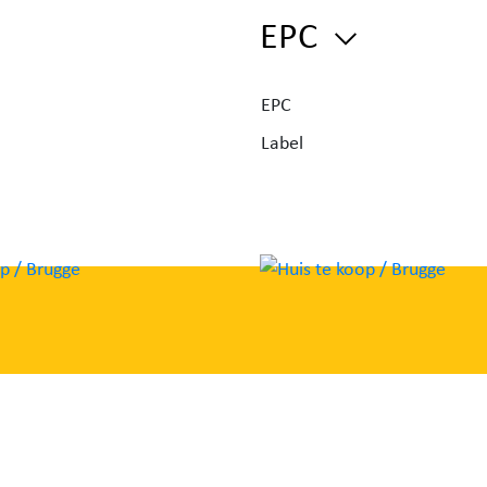
EPC
ken,
as +
 over
EPC
Label
e
e
ubel,
ge