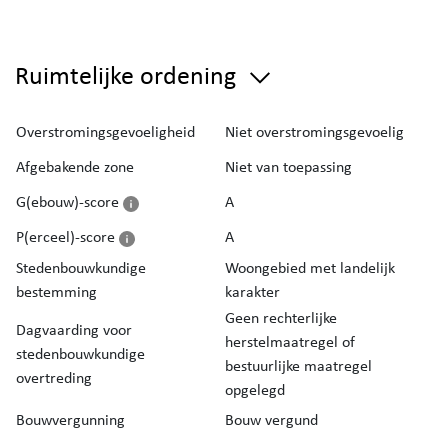
Ruimtelijke ordening
Overstromingsgevoeligheid
Niet overstromingsgevoelig
Afgebakende zone
Niet van toepassing
G(ebouw)-score
A
P(erceel)-score
A
Stedenbouwkundige
Woongebied met landelijk
bestemming
karakter
Geen rechterlijke
Dagvaarding voor
herstelmaatregel of
stedenbouwkundige
bestuurlijke maatregel
overtreding
opgelegd
Bouwvergunning
Bouw vergund