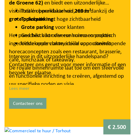
de Groene 62)
en biedt een uitzonderlijke
visibiliteit én bereikbaarheid, mede dankzij de
Totale oppervlakte van
269 m²
grote privéparking
Toplocatie
met hoge zichtbaarheid
.
Grote parking
voor klanten
Het pand beschikt over een ruime en praktisch
Geschikt voor diverse horecaconcepten
ingedeelde oppervlakte, ideaal voor uiteenlopende
Uitstekende commerciële opportuniteit
horecaconcepten zoals een restaurant, brasserie,
Interesse in dit uitzonderlijke handelspand?
café, lunchzaak of takeaway.
Contacteer ons gerust voor meer informatie of een
De royale binnenruimte laat toe om een sfeervolle
bezoek ter plaatse.
en functionele inrichting te creëren, afgestemd op
uw specifieke noden en visie.
Lees meer
De indeling is momenteel als volgt: Ruime en
Contacteer ons
lichtrijke zit/eetruimte, bar, keukengedeelte,
polyvalente zaal, twee kamers, ingerichte toiletten,
ingerichte badkamer, praktische voorraadkelder +
€ 2.500
grote terrassen!