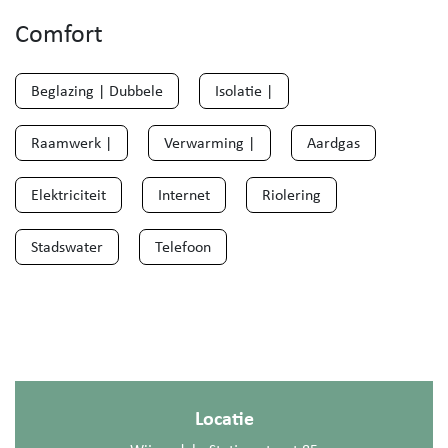
Comfort
Beglazing | Dubbele
Isolatie |
Raamwerk |
Verwarming |
Aardgas
Elektriciteit
Internet
Riolering
Stadswater
Telefoon
Locatie