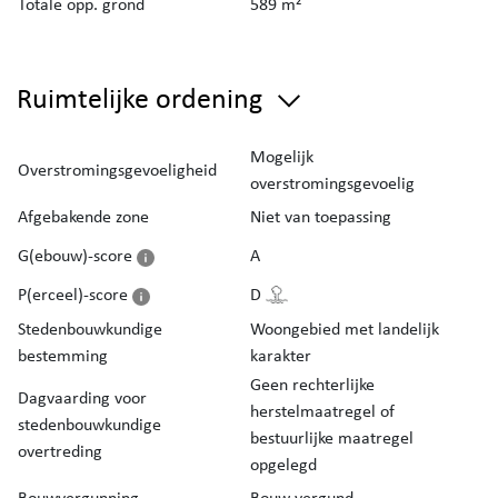
Totale opp. grond
589 m²
Ruimtelijke ordening
Mogelijk
Overstromingsgevoeligheid
overstromingsgevoelig
Afgebakende zone
Niet van toepassing
G(ebouw)-score
A
P(erceel)-score
D
Stedenbouwkundige
Woongebied met landelijk
bestemming
karakter
Geen rechterlijke
Dagvaarding voor
herstelmaatregel of
stedenbouwkundige
bestuurlijke maatregel
overtreding
opgelegd
Bouwvergunning
Bouw vergund