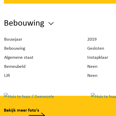
EPB nieuwbouw E-peil 45.
Bebouwing
Bouwjaar
2019
Bebouwing
Gesloten
Algemene staat
Instapklaar
Bemeubeld
Neen
Lift
Neen
Bekijk meer foto's