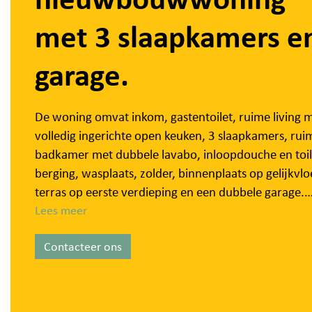
met 3 slaapkamers e
garage.
De woning omvat inkom, gastentoilet, ruime living 
volledig ingerichte open keuken, 3 slaapkamers, rui
badkamer met dubbele lavabo, inloopdouche en toil
berging, wasplaats, zolder, binnenplaats op gelijkvlo
terras op eerste verdieping en een dubbele garage.
Lees meer
Volledig geschilderd en afgewerkt met kwaliteitsvoll
Contacteer ons
materialen!
Vrij vanaf 1 april.