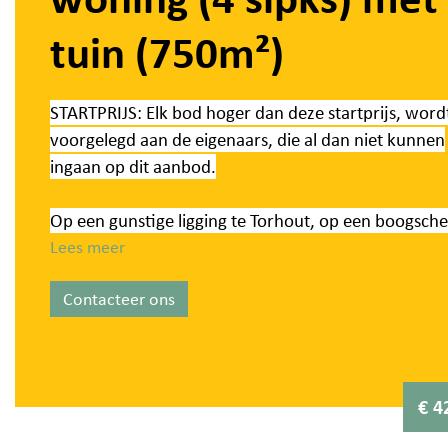
tuin (750m²)
STARTPRIJS: Elk bod hoger dan deze startprijs, word
voorgelegd aan de eigenaars, die al dan niet kunnen
ingaan op dit aanbod.
Op een gunstige ligging te Torhout, op een boogsch
van het centrum en diverse invalswegen, resideert 
Lees meer
ruime en lichtrijke gezinswoning. Het betreft een un
Contacteer ons
karaktervolle woning met 4 slaapkamers, ingeplant 
een mooi en zonnig perceel van 750 m². Deze eige
werd smaakvol ingericht en beschikt over een uniek
uitbouw, waarbij gebruik werd gemaakt van kwalita
€ 4
materialen!