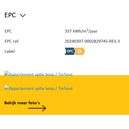
zonnige en ruime terras (ca. 22m²).
EPC
Het is tevens mogelijk om een aangrenzende
autostaanplaats bijkomend aan te kopen.
2
EPC
337 kWh/m
/jaar
Kortom een prachtig appartement op topligging te
EPC ref.
20240307-0002829745-RES-3
Torhout! Zeker een bezoek waard!!!
Label
Bekijk meer foto's