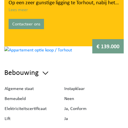
Op een zeer gunstige ligging te Torhout, nabij het
station, centrum, diverse kleinhandelszaken en
Lees meer
invalswegen, treffen we dit instapklaar
Contacteer ons
appartement aan. Het appartement heeft een
oppervlakte van ca. 70 m² en bevindt zich op de
gelijkvloerse verdieping.
€ 139.000
Via de inkomhal, bereiken we de lichtrijke
leefruimte, bestaande uit een zit- en eethoek.
Bebouwing
Aanpalend bevindt zich de open keuken, uitgerust
met een fornuis (kookplaat + oven), gootsteen ,
dampkamp en ingemaakte kasten.
Algemene staat
Instapklaar
Tot slot beschikt dit appartement over een grote en
Bemeubeld
Neen
een kleinere slaapkamer alsook een ingerichte
Elektriciteitscertificaat
Ja, Conform
badkamer (ligbad, lavabomeubel + toilet).
Lift
Ja
Een grote troef van dit zonnig appartement is het