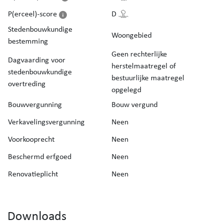
P(erceel)-score
D
Stedenbouwkundige
Woongebied
bestemming
Geen rechterlijke
Dagvaarding voor
herstelmaatregel of
stedenbouwkundige
bestuurlijke maatregel
overtreding
opgelegd
Bouwvergunning
Bouw vergund
Verkavelingsvergunning
Neen
Voorkooprecht
Neen
Beschermd erfgoed
Neen
Renovatieplicht
Neen
Downloads