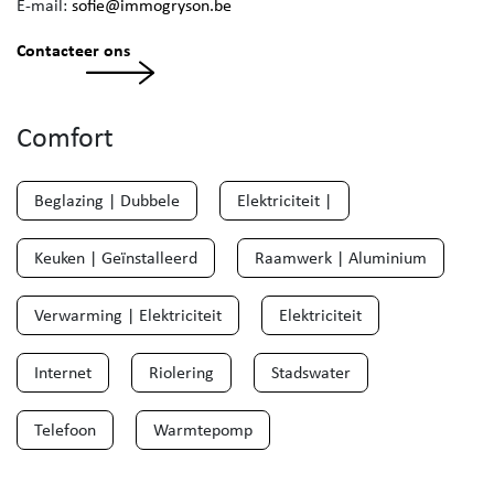
E-mail:
sofie@immogryson.be
Contacteer ons
Comfort
Beglazing | Dubbele
Elektriciteit |
Keuken | Geïnstalleerd
Raamwerk | Aluminium
Verwarming | Elektriciteit
Elektriciteit
Internet
Riolering
Stadswater
Telefoon
Warmtepomp