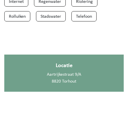
Internet
Regenwater
Riolering
Rolluiken
Stadswater
Telefoon
Locatie
Aartrijkestraat 9/A
8820 Torhout