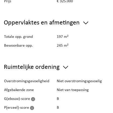
voetgangers en fietsers), waar het aangenaam
Prijs
€ 325.000
vertoeven is!!!
Oppervlaktes en afmetingen
Kortom een unieke woning binnen de stadskern
van Torhout! Zeker een bezoekje waard!
Totale opp. grond
197 m²
Bewoonbare opp.
245 m²
Ruimtelijke ordening
Overstromingsgevoeligheid
Niet overstromingsgevoelig
Afgebakende zone
Niet van toepassing
G(ebouw)-score
B
P(erceel)-score
B