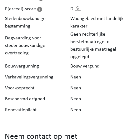
P(erceel)-score
D
Stedenbouwkundige
Woongebied met landelijk
bestemming
karakter
Geen rechterlijke
Dagvaarding voor
herstelmaatregel of
stedenbouwkundige
bestuurlijke maatregel
overtreding
opgelegd
Bouwvergunning
Bouw vergund
Verkavelingsvergunning
Neen
Voorkooprecht
Neen
Beschermd erfgoed
Neen
Renovatieplicht
Neen
Neem contact op met