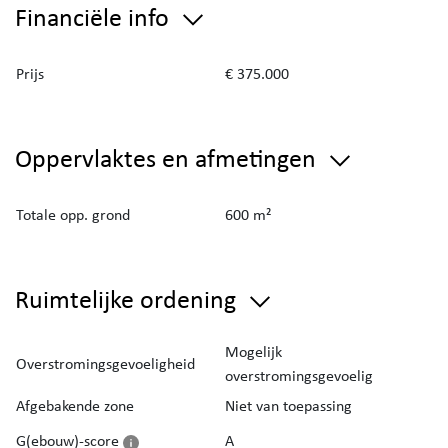
Mogelijkheid tot bijkomende aankoop van het
Financiële info
aangrenzend bijgebouw. Het bijgebouw beschikt
over een aparte toegangspoort. Het gebouw werd
Prijs
€ 375.000
opgericht in 2015-2016 en heeft een oppervlakte
van ca. 75m².
Oppervlaktes en afmetingen
Kortom een prachtige eigendom! Zeker een
bezoek waard!
Totale opp. grond
600 m²
Ruimtelijke ordening
Mogelijk
Overstromingsgevoeligheid
overstromingsgevoelig
Afgebakende zone
Niet van toepassing
G(ebouw)-score
A