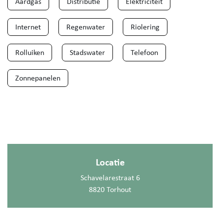
Aardgas
Distributie
Elektriciteit
Internet
Regenwater
Riolering
Rolluiken
Stadswater
Telefoon
Zonnepanelen
Locatie
Schavelarestraat 6
8820 Torhout