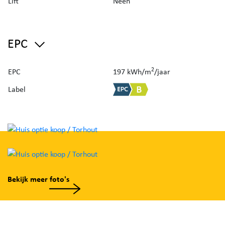
Lift
Neen
Naast de keuken, bevindt zich een praktische
berging/wasplaats + een apart toilet. Verder
beschikt het gelijkvloers over een bureelhoek, een
EPC
inpandige garage én een extra berging/garage.
2
EPC
197 kWh/m
/jaar
Via de vaste trap in de inkomhal, bereiken we het
Label
eerste verdiep. De eerste verdieping bestaat uit
drie volwaardige slaapkamers, waarvan één met
dressingruimte alsook een ingerichte badkamer
(ligbad, inloopdouche, lavabomeubel + toilet). Tot
slot biedt het eerste verdiep toegang tot het
zolderverdiep, via een valtrap.
Bekijk meer foto's
Een unieke troef van deze eigendom betreft de
zonnige tuin met terras + overkapping.